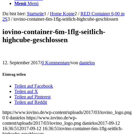
Menü
Menü
Du bist hier:
Startseite
1
/
Home Kopie
2
/
RED Container 6,00 m
2S
3
/
iovino-container-6m-1flg-seitlich-highcube-geschlossen
iovino-container-6m-1flg-seitlich-
highcube-geschlossen
12. September 2017
/
0 Kommentare
/
von
danielos
Eintrag teilen
Teilen auf Facebook
Teilen auf X
Teilen auf Pinterest
Teilen auf Reddit
https://www.iovino.de/wp-content/uploads/2017/03/iovino_logo.png
0
0
danielos
https://www.iovino.de/wp-
content/uploads/2017/03/iovino_logo.png
danielos
2017-09-12
16:36:51
2017-09-12 16:36:51
iovino-container-6m-1flg-seitlich-
highcube-geschlossen