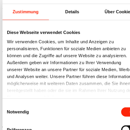
Sie haben Fragen zu einem bestimmten Produkt?
Wir rufen Sie gerne zurück. Zu unserem
Rückrufservice
.
Zustimmung
Details
Über Cooki
SIE ERREICHEN UNS
Diese Webseite verwendet Cookies
Mo – Do | 08:00 – 17:30 Uhr
Fr | 08:00 – 14:30 Uhr
Wir verwenden Cookies, um Inhalte und Anzeigen zu
Eine Vor-Ort Beratung bieten wir gerne an. Wir bitten um
personalisieren, Funktionen für soziale Medien anbieten zu
Terminvereinbarung.
können und die Zugriffe auf unsere Website zu analysieren.
Außerdem geben wir Informationen zu Ihrer Verwendung
website by
opensmjle
. © Copyright - iovino.de
unserer Website an unsere Partner für soziale Medien, Wer
Link zu Mail
und Analysen weiter. Unsere Partner führen diese Informatio
Link zu Skype
möglicherweise mit weiteren Daten zusammen, die Sie ihne
Zahlarten
bereitgestellt haben oder die sie im Rahmen Ihrer Nutzung d
Versandkosten
Dienste gesammelt haben.
Widerrufsbelehrung
Datenschutz
Einwilligungsauswahl
Impressum
Notwendig
AGBs
Nach oben scrollen
Präferenzen