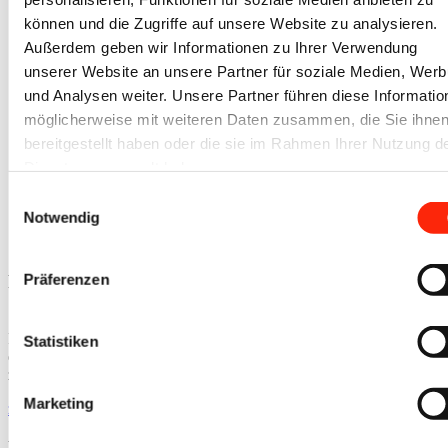
Weiro
können und die Zugriffe auf unsere Website zu analysieren.
Außerdem geben wir Informationen zu Ihrer Verwendung
unserer Website an unsere Partner für soziale Medien, Wer
Guma
und Analysen weiter. Unsere Partner führen diese Informatio
möglicherweise mit weiteren Daten zusammen, die Sie ihne
bereitgestellt haben oder die sie im Rahmen Ihrer Nutzung d
Itrusco
Dienste gesammelt haben.
Einwilligungsauswahl
Notwendig
Metalmec
Sind noch
Präferenzen
Fragen offen?
Füllen Sie hier direkt unser Formular aus. Sobald wir Ihre Nachricht
Statistiken
erhalten haben, rufen wir Sie innerhalb unserer Geschäftszeiten
zurück.
Marketing
zum Kontaktformular
Liveberatung