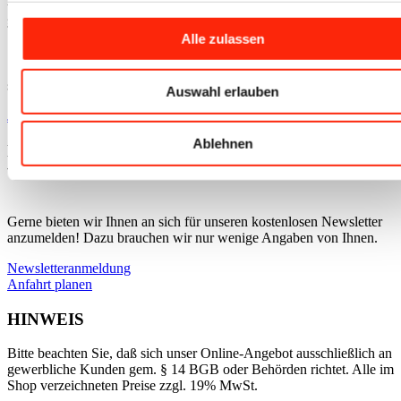
gewünscht?
Alle zulassen
Schreiben Sie uns ganz bequem per WhatsApp, wir kümmern uns
sofort um Ihr Anliegen und kommen zeitnah auf Sie zurück.
Auswahl erlauben
Jetzt über WhatsApp schreiben
Ablehnen
Keine News
verpassen?
Gerne bieten wir Ihnen an sich für unseren kostenlosen Newsletter
anzumelden! Dazu brauchen wir nur wenige Angaben von Ihnen.
Newsletteranmeldung
Anfahrt planen
HINWEIS
Bitte beachten Sie, daß sich unser Online-Angebot ausschließlich an
gewerbliche Kunden gem. § 14 BGB oder Behörden richtet. Alle im
Shop verzeichneten Preise zzgl. 19% MwSt.