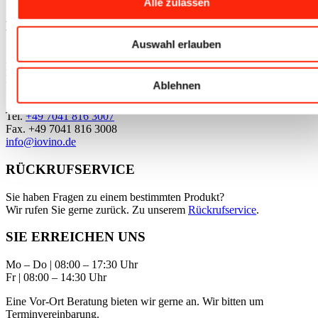
Alle zulassen
KONTAKT
Auswahl erlauben
Stefan Iovino e.K.
IOVINO-Gruppe
Industriestr. 17
Ablehnen
75443 Ötisheim
Tel.
+49 7041 816 3007
Fax. +49 7041 816 3008
info@iovino.de
RÜCKRUFSERVICE
Sie haben Fragen zu einem bestimmten Produkt?
Wir rufen Sie gerne zurück. Zu unserem
Rückrufservice
.
SIE ERREICHEN UNS
Mo – Do | 08:00 – 17:30 Uhr
Fr | 08:00 – 14:30 Uhr
Eine Vor-Ort Beratung bieten wir gerne an. Wir bitten um
Terminvereinbarung.