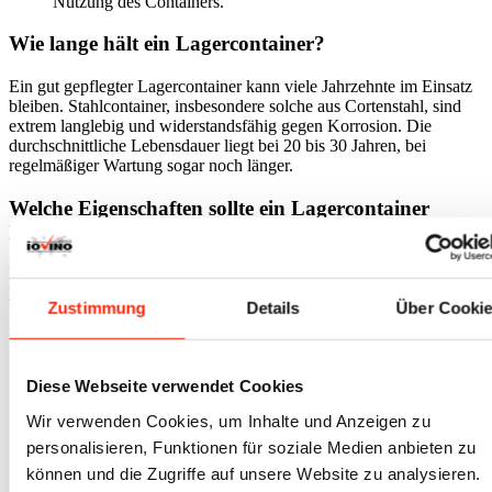
Nutzung des Containers.
Wie lange hält ein Lagercontainer?
Ein gut gepflegter Lagercontainer kann viele Jahrzehnte im Einsatz
bleiben. Stahlcontainer, insbesondere solche aus Cortenstahl, sind
extrem langlebig und widerstandsfähig gegen Korrosion. Die
durchschnittliche Lebensdauer liegt bei 20 bis 30 Jahren, bei
regelmäßiger Wartung sogar noch länger.
Welche Eigenschaften sollte ein Lagercontainer
haben?
Ein guter Lagercontainer zeichnet sich durch die folgenden
Merkmale aus:
Zustimmung
Details
Über Cooki
Stabilität:
Hochwertiger Stahl und eine solide Konstruktion
sorgen für Langlebigkeit.
Wetterbeständigkeit:
Ein Lagercontainer sollte vollständig
Diese Webseite verwendet Cookies
wasserdicht sein, um die Inhalte vor Regen und Schnee zu
schützen.
Wir verwenden Cookies, um Inhalte und Anzeigen zu
Sicherheit:
Abschließbare Türen und optionaler
personalisieren, Funktionen für soziale Medien anbieten zu
Diebstahlschutz sind unverzichtbar.
Flexibilität:
Container sollten leicht transportierbar und bei
können und die Zugriffe auf unsere Website zu analysieren.
Bedarf stapelbar sein.