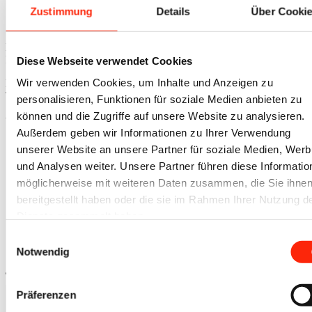
Zustimmung
Details
Über Cooki
SIE ERREICHEN UNS
Mo – Do | 08:00 – 17:30 Uhr
Fr | 08:00 – 14:30 Uhr
Diese Webseite verwendet Cookies
Wir verwenden Cookies, um Inhalte und Anzeigen zu
Eine Vor-Ort Beratung bieten wir gerne an. Wir bitten um
Terminvereinbarung.
personalisieren, Funktionen für soziale Medien anbieten zu
können und die Zugriffe auf unsere Website zu analysieren.
website by
opensmjle
. © Copyright - iovino.de
Außerdem geben wir Informationen zu Ihrer Verwendung
Link zu Mail
unserer Website an unsere Partner für soziale Medien, Wer
Link zu Skype
und Analysen weiter. Unsere Partner führen diese Informatio
Zahlarten
möglicherweise mit weiteren Daten zusammen, die Sie ihne
Versandkosten
bereitgestellt haben oder die sie im Rahmen Ihrer Nutzung d
Widerrufsbelehrung
Dienste gesammelt haben.
Datenschutz
Impressum
Einwilligungsauswahl
AGBs
Notwendig
Nach oben scrollen
Präferenzen