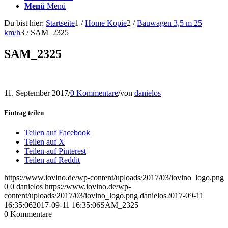
Menü
Menü
Du bist hier:
Startseite
1
/
Home Kopie
2
/
Bauwagen 3,5 m 25
km/h
3
/
SAM_2325
SAM_2325
11. September 2017
/
0 Kommentare
/
von
danielos
Eintrag teilen
Teilen auf Facebook
Teilen auf X
Teilen auf Pinterest
Teilen auf Reddit
https://www.iovino.de/wp-content/uploads/2017/03/iovino_logo.png
0
0
danielos
https://www.iovino.de/wp-
content/uploads/2017/03/iovino_logo.png
danielos
2017-09-11
16:35:06
2017-09-11 16:35:06
SAM_2325
0
Kommentare