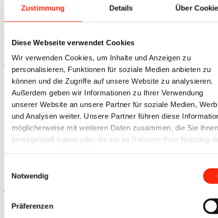
Zustimmung
Details
Über Cooki
SIE ERREICHEN UNS
Mo – Do | 08:00 – 17:30 Uhr
Fr | 08:00 – 14:30 Uhr
Diese Webseite verwendet Cookies
Wir verwenden Cookies, um Inhalte und Anzeigen zu
Eine Vor-Ort Beratung bieten wir gerne an. Wir bitten um
Terminvereinbarung.
personalisieren, Funktionen für soziale Medien anbieten zu
können und die Zugriffe auf unsere Website zu analysieren.
website by
opensmjle
. © Copyright - iovino.de
Außerdem geben wir Informationen zu Ihrer Verwendung
Link zu Mail
unserer Website an unsere Partner für soziale Medien, Wer
Link zu Skype
und Analysen weiter. Unsere Partner führen diese Informatio
Zahlarten
möglicherweise mit weiteren Daten zusammen, die Sie ihne
Versandkosten
bereitgestellt haben oder die sie im Rahmen Ihrer Nutzung d
Widerrufsbelehrung
Dienste gesammelt haben.
Datenschutz
Impressum
Einwilligungsauswahl
AGBs
Notwendig
Nach oben scrollen
Präferenzen