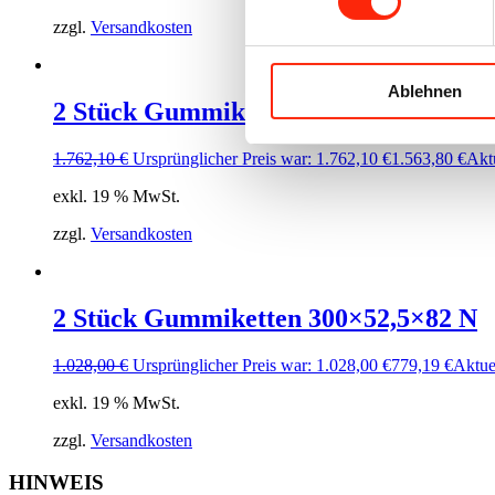
zzgl.
Versandkosten
Ablehnen
2 Stück Gummiketten 400×72,5×72 W
1.762,10
€
Ursprünglicher Preis war: 1.762,10 €
1.563,80
€
Aktu
exkl. 19 % MwSt.
zzgl.
Versandkosten
2 Stück Gummiketten 300×52,5×82 N
1.028,00
€
Ursprünglicher Preis war: 1.028,00 €
779,19
€
Aktuel
exkl. 19 % MwSt.
zzgl.
Versandkosten
HINWEIS