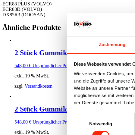
ECR88 PLUS (VOLVO)
ECR88D (VOLVO)
DX85R3 (DOOSAN)
Ähnliche Produkte
Zustimmung
2 Stück Gummiketten 230x48x70
Diese Webseite verwendet 
548,00
€
Ursprünglicher Preis war: 548,00 €
375,40
€
Aktueller 
Wir verwenden Cookies, um I
exkl. 19 % MwSt.
und die Zugriffe auf unsere 
zzgl.
Versandkosten
Website an unsere Partner fü
möglicherweise mit weiteren
der Dienste gesammelt habe
2 Stück Gummiketten 230x48x68 für 
Einwilligungsauswahl
548,00
€
Ursprünglicher Preis war: 548,00 €
410,26
€
Aktueller 
Notwendig
exkl. 19 % MwSt.