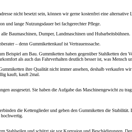
resse nicht besetzt sein, können wir gerne kostenfrei eine alternative L
tion und lange Nutzungsdauer bei fachgerechter Pflege.
st alle Baumaschinen, Dumper, Landmaschinen und Hubarbeitsbühnen.
berater – denn Gummikettenkauf ist Vertrauenssache.
 zum Beispiel am Bau. Gummiketten haben gegenüber Stahlketten den Vor
hrkomfort als auch das Fahrverhalten deutlich besser ist, was Mensch 
 Gummiketten ihre Qualität nicht immer ansehen, deshalb verkaufen wir
llig kauft, kauft 2mal.
tungen ausgesetzt. Sie haben die Aufgabe das Maschinengewicht zu tr
erbinden die Kettenglieder und geben den Gummiketten die Stabilität. D
 hochwertig.
em Stahlseilen und schützt sie vor Korrosion und Beschädigungen. Der 