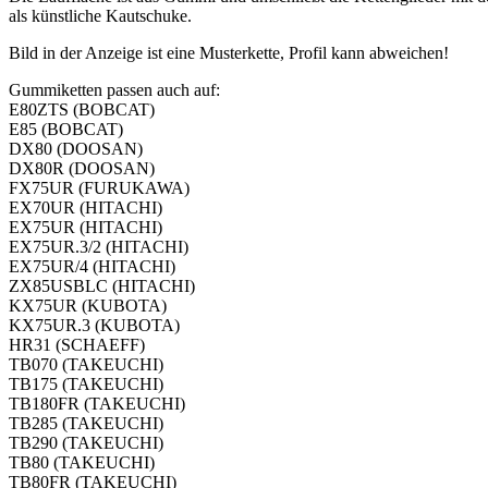
als künstliche Kautschuke.
Bild in der Anzeige ist eine Musterkette, Profil kann abweichen!
Gummiketten passen auch auf:
E80ZTS (BOBCAT)
E85 (BOBCAT)
DX80 (DOOSAN)
DX80R (DOOSAN)
FX75UR (FURUKAWA)
EX70UR (HITACHI)
EX75UR (HITACHI)
EX75UR.3/2 (HITACHI)
EX75UR/4 (HITACHI)
ZX85USBLC (HITACHI)
KX75UR (KUBOTA)
KX75UR.3 (KUBOTA)
HR31 (SCHAEFF)
TB070 (TAKEUCHI)
TB175 (TAKEUCHI)
TB180FR (TAKEUCHI)
TB285 (TAKEUCHI)
TB290 (TAKEUCHI)
TB80 (TAKEUCHI)
TB80FR (TAKEUCHI)