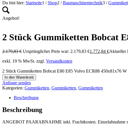
Du bist hier:
Startseite
1
/
Shop
2
/
Baumaschinentechnik
3
/
Gummiket
Angebot!
2 Stück Gummiketten Bobcat E
2.179,83
€
Ursprünglicher Preis war: 2.179,83 €
1.772,84
€
Aktueller P
exkl. 19 % MwSt.
zzgl.
Versandkosten
2 Stück Gummiketten Bobcat E80 E85 Volvo ECR88 450x81x76 W
In den Warenkorb
Anfrage senden
Kategorien:
Gummiketten
,
Gummiketten
,
Gummiketten
Beschreibung
Beschreibung
ANGEBOT PAARABNAHME inkl. Frachtkosten. Einzelabnahme möglich