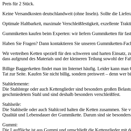
Preis für 2 Stück.
Keine Versandkosten deutschlandweit (ohne Inseln). Sollte die Lieferad
Optimale Haltbarkeit, maximale Verschleißfestigkeit, exzellente Trak
Gummiketten kaufen beim Experten: wir liefern Gummiketten für fa
Haben Sie Fragen? Dann kontaktieren Sie unseren Gummiketten-Fach
Wir vertreiben Ketten speziell für den schweren und harten Einsatz,
dass aufgrund des Materials und der kleineren Teilung sowohl der Fa
Billige Baggerketten findet man im Internet häufig. Leider kann man
Tat zur Seite. Kaufen Sie nicht billig, sondern preiswert – denn wer bi
Stahlelemente:
Die Stahlstege oder auch Kettenglieder sind besonders großen Belas
geschmiedetem Stahl und sind deshalb besonders verschleißfest.
Stahlseile:
Die Stahlseile oder auch Stahlcord halten die Ketten zusammen. Sie v
Qualität und Lebensdauer der Gummikette. Darum sind sie besonders
Gummi:
Die Lauffläche ist aus Gummi und umschließt die Kettenglieder mit d