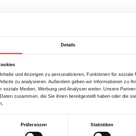
Details
Cookies
Preis ist: 375,40 €.
Angebot!
zzgl. MwSt.
nhalte und Anzeigen zu personalisieren, Funktionen für soziale
Website zu analysieren. Außerdem geben wir Informationen zu I
r soziale Medien, Werbung und Analysen weiter. Unsere Partner
 Daten zusammen, die Sie ihnen bereitgestellt haben oder die s
n.
Takeuchi TB016, TB117, TB215, TB216
Preis ist: 410,26 €.
Angebot!
zzgl. MwSt.
Präferenzen
Statistiken