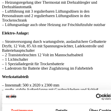
– Heizungsregelung über Thermostat mit Drehzahlregler und
Drehzahlautomatik
– Luftführung mit 3 regulierbaren Lüftungsdüsen in den
Personalraum und 2 regulierbaren Lüftungsdüsen in den
Trockenschrank
– Lüftungsanlage auch ohne Heizung zur Frischluftzufuhr nutzbar
Elektro-Anlage:
– Stromversorgung durch wartungsfreie, auslaufsichere Gelbatterie
Dryfit, 12 Volt, 85 Ah mit Spannungswächter, Ladekontrolle und
Batteriehauptschalter
– 2 Transistorleuchten 12 Volt im Mannschaftsabteil
– 1 Lichtschalter
– 1 Spezialladegerät für Trockenbatterie
– Ladestrom für Batterie über Zugfahrzeug im Fahrbetrieb
Werkstattabteil:
– Innenmaß: 500 x 2020 x 2300 mm
– große, stabile Außenklappe mit Gasdruckfedern und Schloß
– 1 Werkbankplatte mit darunterliegendem Stauraum
– 1 drehbarer Schraubstock
– 1 Regalbrett
– 1 Bodenentlüftung für Treibstoffdämfe
Zustimmung
Details
Über Cooki