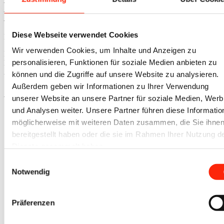
– 1 Halter für Beleuchtungseinrichtung
– 2 Gurte zum verzurren von 20 Lt bzw. 5 Lt Kanistern
– 2 Halterungen für Freischneidergeräte
Diese Webseite verwendet Cookies
Preis auf Anfrage.
Wir verwenden Cookies, um Inhalte und Anzeigen zu
Interesse geweckt? Rufen Sie uns an und lassen sich von unseren
personalisieren, Funktionen für soziale Medien anbieten zu
Bauwagenprofis beraten. Wir erstellen Ihnen ein kostenloses
Angebot zu Ihrem Traumbauwagen.
können und die Zugriffe auf unsere Website zu analysieren.
Außerdem geben wir Informationen zu Ihrer Verwendung
Ähnliche Produkte
unserer Website an unsere Partner für soziale Medien, Wer
und Analysen weiter. Unsere Partner führen diese Informatio
möglicherweise mit weiteren Daten zusammen, die Sie ihne
Bauwagen 5,0 m
bereitgestellt haben oder die sie im Rahmen Ihrer Nutzung d
Dienste gesammelt haben.
7.500,00
€
zzgl. MwSt.
Einwilligungsauswahl
Notwendig
exkl. 19 % MwSt.
zzgl.
Versandkosten
Präferenzen