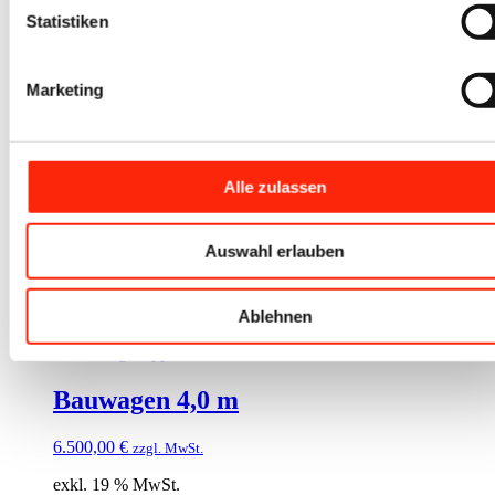
NEU Bauwagen Verkaufsklappe
Statistiken
Verkaufswagen Anhänger Imbiss
Food Truck
Marketing
Freizeit-Bauwagen mit Ofenecke 3,5
Alle zulassen
m 25 km/h
6.299,00
€
zzgl. MwSt.
Auswahl erlauben
exkl. 19 % MwSt.
zzgl.
Versandkosten
Ablehnen
Bauwagen 4,0 m
6.500,00
€
zzgl. MwSt.
exkl. 19 % MwSt.