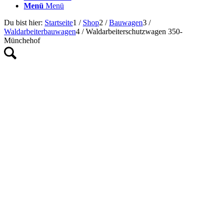
Menü
Menü
Du bist hier:
Startseite
1
/
Shop
2
/
Bauwagen
3
/
Waldarbeiterbauwagen
4
/
Waldarbeiterschutzwagen 350-
Münchehof