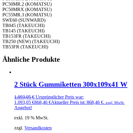
PC50MR.2 (KOMATSU)
PC50MRX (KOMATSU)
PC55MR.3 (KOMATSU)
SWE60 (SUNWARD)
TB045 (TAKEUCHI)
TB145 (TAKEUCHI)
TB153FR (TAKEUCHI)
TB250 (NEW) (TAKEUCHI)
TB53FR (TAKEUCHI)
Ähnliche Produkte
2 Stück Gummiketten 300x109x41 W
1.093,05
€
Ursprünglicher Preis war:
1.093,05 €
868,46
€
Aktueller Preis ist: 868,46 €.
zzgl. MwSt.
Angebot!
exkl. 19 % MwSt.
zzgl.
Versandkosten