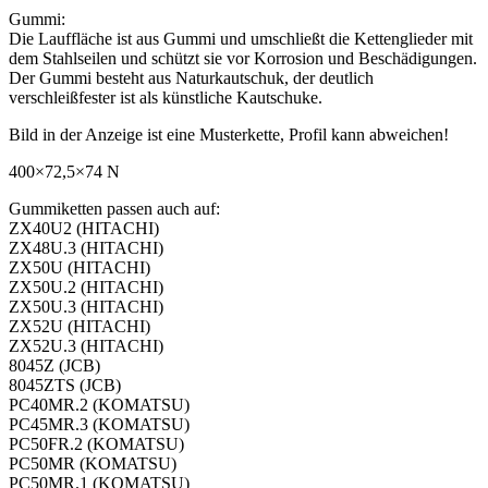
Gummi:
Die Lauffläche ist aus Gummi und umschließt die Kettenglieder mit
dem Stahlseilen und schützt sie vor Korrosion und Beschädigungen.
Der Gummi besteht aus Naturkautschuk, der deutlich
verschleißfester ist als künstliche Kautschuke.
Bild in der Anzeige ist eine Musterkette, Profil kann abweichen!
400×72,5×74 N
Gummiketten passen auch auf:
ZX40U2 (HITACHI)
ZX48U.3 (HITACHI)
ZX50U (HITACHI)
ZX50U.2 (HITACHI)
ZX50U.3 (HITACHI)
ZX52U (HITACHI)
ZX52U.3 (HITACHI)
8045Z (JCB)
8045ZTS (JCB)
PC40MR.2 (KOMATSU)
PC45MR.3 (KOMATSU)
PC50FR.2 (KOMATSU)
PC50MR (KOMATSU)
PC50MR.1 (KOMATSU)