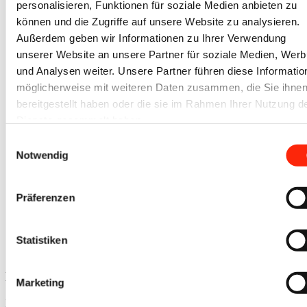
personalisieren, Funktionen für soziale Medien anbieten zu
219,16
€
Ursprünglicher Preis war:
219,16 €
179,07
€
Aktueller Preis ist: 179,07 €.
können und die Zugriffe auf unsere Website zu analysieren.
zzgl. MwSt.
Angebot!
Außerdem geben wir Informationen zu Ihrer Verwendung
unserer Website an unsere Partner für soziale Medien, Wer
exkl. 19 % MwSt.
und Analysen weiter. Unsere Partner führen diese Informatio
zzgl.
Versandkosten
möglicherweise mit weiteren Daten zusammen, die Sie ihne
bereitgestellt haben oder die sie im Rahmen Ihrer Nutzung d
Dienste gesammelt haben.
2 Stück Gummiketten 400×72,5×74
Einwilligungsauswahl
KU
Notwendig
1.794,70
€
Ursprünglicher Preis war:
1.794,70 €
1.401,95
€
Aktueller Preis ist: 1.401,95 €.
zzgl.
Präferenzen
Angebot!
MwSt.
exkl. 19 % MwSt.
Statistiken
zzgl.
Versandkosten
HINWEIS
Marketing
Bitte beachten Sie, daß sich unser Online-Angebot ausschließlich an