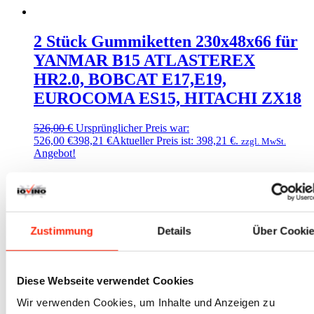
2 Stück Gummiketten 230x48x66 für
YANMAR B15 ATLASTEREX
HR2.0, BOBCAT E17,E19,
EUROCOMA ES15, HITACHI ZX18
526,00
€
Ursprünglicher Preis war:
526,00 €
398,21
€
Aktueller Preis ist: 398,21 €.
zzgl. MwSt.
Angebot!
exkl. 19 % MwSt.
zzgl.
Versandkosten
Zustimmung
Details
Über Cooki
1 Stück GUMMIKETTE 180x72x37
für Kubota K008 Baggerketten für
Diese Webseite verwendet Cookies
Bagger Dumper Minibagger
Wir verwenden Cookies, um Inhalte und Anzeigen zu