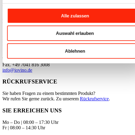
gewerbliche Kunden gem. § 14 BGB oder Behörden richtet. Alle im
Shop verzeichneten Preise zzgl. 19% MwSt.
Alle zulassen
KONTAKT
Stefan Iovino e.K.
Auswahl erlauben
IOVINO-Gruppe
Industriestr. 17
75443 Ötisheim
Ablehnen
Tel.
+49 7041 816 3007
Fax. +49 7041 816 3008
info@iovino.de
RÜCKRUFSERVICE
Sie haben Fragen zu einem bestimmten Produkt?
Wir rufen Sie gerne zurück. Zu unserem
Rückrufservice
.
SIE ERREICHEN UNS
Mo – Do | 08:00 – 17:30 Uhr
Fr | 08:00 – 14:30 Uhr