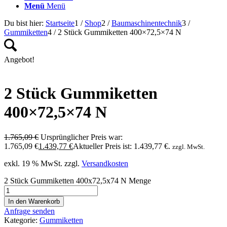
Menü
Menü
Du bist hier:
Startseite
1
/
Shop
2
/
Baumaschinentechnik
3
/
Gummiketten
4
/
2 Stück Gummiketten 400×72,5×74 N
Angebot!
2 Stück Gummiketten
400×72,5×74 N
1.765,09
€
Ursprünglicher Preis war:
1.765,09 €
1.439,77
€
Aktueller Preis ist: 1.439,77 €.
zzgl. MwSt.
exkl. 19 % MwSt.
zzgl.
Versandkosten
2 Stück Gummiketten 400x72,5x74 N Menge
In den Warenkorb
Anfrage senden
Kategorie:
Gummiketten