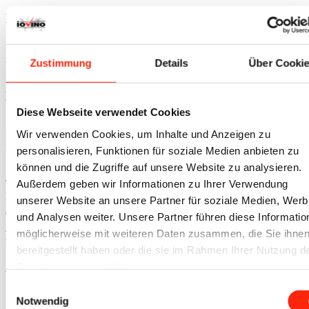
HINWEIS
Bitte beachten Sie, daß sich unser Online-Angebot ausschließlich an
gewerbliche Kunden gem. § 14 BGB oder Behörden richtet. Alle im
Zustimmung
Details
Über Cooki
Shop verzeichneten Preise zzgl. 19% MwSt.
KONTAKT
Diese Webseite verwendet Cookies
Stefan Iovino e.K.
Wir verwenden Cookies, um Inhalte und Anzeigen zu
IOVINO-Gruppe
Industriestr. 17
personalisieren, Funktionen für soziale Medien anbieten zu
75443 Ötisheim
können und die Zugriffe auf unsere Website zu analysieren.
Außerdem geben wir Informationen zu Ihrer Verwendung
Tel.
+49 7041 816 3007
Fax. +49 7041 816 3008
unserer Website an unsere Partner für soziale Medien, Wer
info@iovino.de
und Analysen weiter. Unsere Partner führen diese Informatio
möglicherweise mit weiteren Daten zusammen, die Sie ihne
RÜCKRUFSERVICE
bereitgestellt haben oder die sie im Rahmen Ihrer Nutzung d
Sie haben Fragen zu einem bestimmten Produkt?
Dienste gesammelt haben.
Wir rufen Sie gerne zurück. Zu unserem
Rückrufservice
.
Einwilligungsauswahl
SIE ERREICHEN UNS
Notwendig