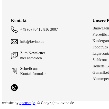
Kontakt
Unsere 
Bauwagen-
+49 (0) 7041 / 816 3007
Freizeitb
Kindergart
info@iovino.de
Foodtruc
Zum Newsletter
Lagercont
hier anmelden
Stahlconta
Isolierte C
Schreib uns
Gummiket
Kontaktformular
Alurampen
website by
opensmjle
. © Copyright - iovino.de