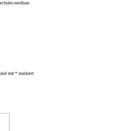
wechsler-medium
sind mit
*
markiert