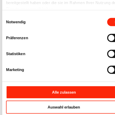
bereitgestellt haben oder die sie im Rahmen Ihrer Nutzung d
Kontakt
Dienste gesammelt haben.
+49 (0) 7041 / 816 3007
Einwilligungsauswahl
Notwendig
info@iovino.de
Präferenzen
Zum Newsletter
hier anmelden
Statistiken
Schreib uns
Kontaktformular
Marketing
Alle zulassen
Unsere Produkte
Auswahl erlauben
Bauwagen- und Waldarbeiterschutzwagen