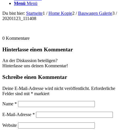
Menü
Menü
Du bist hier:
Startseite
1
/
Home Kopie
2
/
Bauwagen Galerie
3
/
20201123_111408
0
Kommentare
Hinterlasse einen Kommentar
An der Diskussion beteiligen?
Hinterlasse uns deinen Kommentar!
Schreibe einen Kommentar
Deine E-Mail-Adresse wird nicht veröffentlicht.
Erforderliche
Felder sind mit
*
markiert
Name
*
E-Mail-Adresse
*
Website