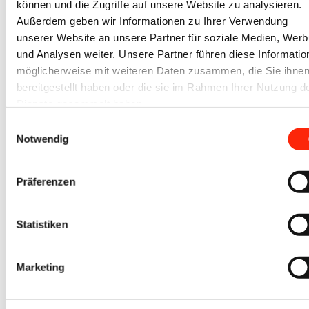
Widerrufsbelehrung
können und die Zugriffe auf unsere Website zu analysieren.
Datenschutz
Außerdem geben wir Informationen zu Ihrer Verwendung
Impressum
unserer Website an unsere Partner für soziale Medien, Wer
AGBs
und Analysen weiter. Unsere Partner führen diese Informatio
möglicherweise mit weiteren Daten zusammen, die Sie ihne
Nach oben scrollen
bereitgestellt haben oder die sie im Rahmen Ihrer Nutzung d
Dienste gesammelt haben.
Einwilligungsauswahl
Notwendig
Kontakt
Präferenzen
+49 (0) 7041 / 816 3007
info@iovino.de
Statistiken
Zum Newsletter
hier anmelden
Marketing
Schreib uns
Kontaktformular