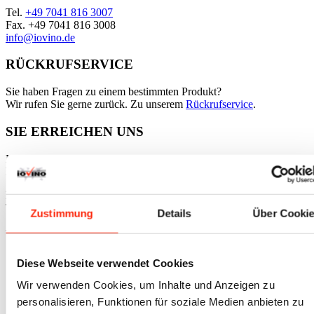
Tel.
+49 7041 816 3007
Fax. +49 7041 816 3008
info@iovino.de
RÜCKRUFSERVICE
Sie haben Fragen zu einem bestimmten Produkt?
Wir rufen Sie gerne zurück. Zu unserem
Rückrufservice
.
SIE ERREICHEN UNS
Mo – Do | 08:00 – 17:30 Uhr
Fr | 08:00 – 14:30 Uhr
Eine Vor-Ort Beratung bieten wir gerne an. Wir bitten um
Terminvereinbarung.
Zustimmung
Details
Über Cooki
website by
opensmjle
. © Copyright - iovino.de
Link zu Mail
Diese Webseite verwendet Cookies
Link zu Skype
Wir verwenden Cookies, um Inhalte und Anzeigen zu
Zahlarten
personalisieren, Funktionen für soziale Medien anbieten zu
Versandkosten