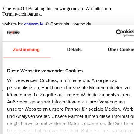
Eine Vor-Ort Beratung bieten wir gerne an. Wir bitten um
Terminvereinbarung.
website by
opensmjle
. © Copyright - iovino.de
Link zu Mail
Link zu Skype
Zustimmung
Details
Über Cooki
Zahlarten
Versandkosten
Widerrufsbelehrung
Datenschutz
Diese Webseite verwendet Cookies
Impressum
AGBs
Wir verwenden Cookies, um Inhalte und Anzeigen zu
personalisieren, Funktionen für soziale Medien anbieten zu
Nach oben scrollen
können und die Zugriffe auf unsere Website zu analysieren.
Außerdem geben wir Informationen zu Ihrer Verwendung
unserer Website an unsere Partner für soziale Medien, Wer
und Analysen weiter. Unsere Partner führen diese Informatio
möglicherweise mit weiteren Daten zusammen, die Sie ihne
Kontakt
bereitgestellt haben oder die sie im Rahmen Ihrer Nutzung d