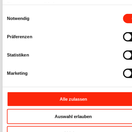
Dienste gesammelt haben.
+49 (0) 7041 / 816 3007
Einwilligungsauswahl
Notwendig
info@iovino.de
Zum Newsletter
Präferenzen
hier anmelden
Schreib uns
Statistiken
Kontaktformular
Marketing
Alle zulassen
Unsere Produkte
Auswahl erlauben
Bauwagen- und Waldarbeiterschutzwagen
Freizeitbauwagen